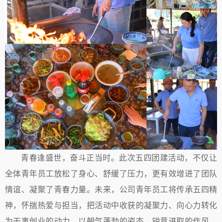
青春逢盛世，奋斗正当时。此次五四团建活动，不仅让
全体青年员工放松了身心、舒缓了压力，更有效增进了团队
情谊、凝聚了青春力量。未来，公司青年员工将传承五四精
神，怀揣热爱与担当，把活动中收获的凝聚力、向心力转化
为干事创业的动力，以朝气蓬勃的姿态、锐意进取的作风，