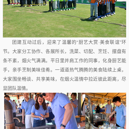
团建互动过后，迎来了温馨的“厨艺大赏·美食联谊”环
节。大家分工协作、各展所长，洗菜、切配、烹饪、摆盘有
条不紊，烟火气满满。平日里并肩工作的同事，化身厨艺能
手，亲手烹制美味佳肴。一道道热气腾腾的美食陆续上桌，
大家围坐畅谈、共享美味，在烟火温情中拉近彼此距离，尽
显团队温情。